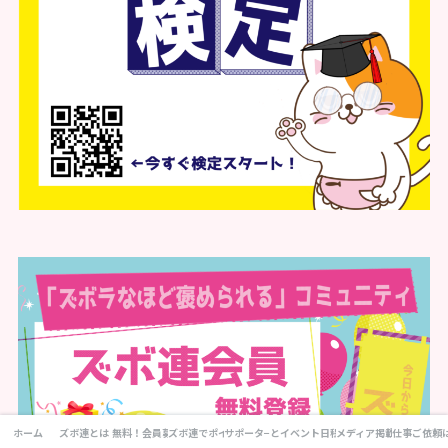
ホーム
ズボ連とは
無料！会員募集
ズボ連でポイ活!
サポータ−とは？
イベント日程
メディア掲載
仕事ご依頼