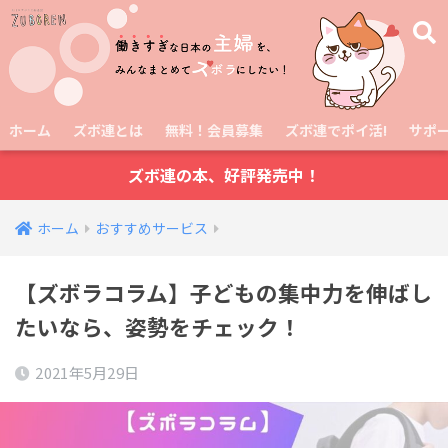
ホーム
ズボ連とは
無料！会員募集
ズボ連でポイ活!
サポ
ズボ連の本、好評発売中！
ホーム
おすすめサービス
【ズボラコラム】子どもの集中力を伸ばし
たいなら、姿勢をチェック！
2021年5月29日