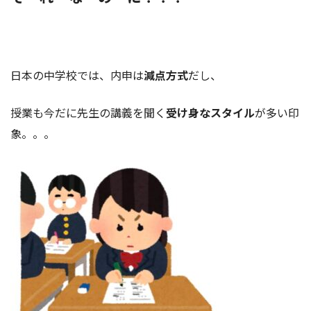
日本の中学校では、内申は
減点方式
だし、
授業も今だに先生の講義を聞く
受け身なスタイル
が多い印
象。。。