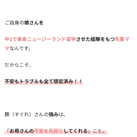
ご自身の
娘さんを
中1で単身ニュージーランド留学
させた経験をもつ
先輩マ
マ
なんです。
だからこそ、
不安もトラブルも全て想定済み！！
勝（すぐれ）さんの
強み
は、
「
お母さんの
不安を先回り
してくれる
」こと。