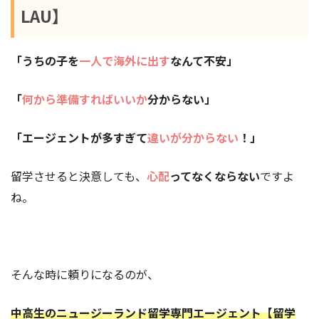
LAU】
「うちの子を
一人で海外に出す
なんて不安」
「
何から準備すればいいか
分からない」
「エージェントが多すぎて
違いが分からない
！」
留学させると決意しても、
心配
ってなくならない
ですよ
ね。
そんな時に頼りになるのが、
中高生のニュージーランド留学専門エージェント【留学