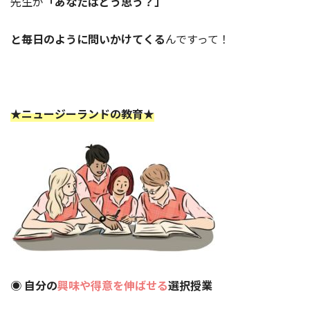
先生が
「あなたはどう思う？」
と毎日のように問いかけてくる
んですって！
★ニュージーランドの教育★
◉ 自分の
興味や得意を伸ばせる
選択授業