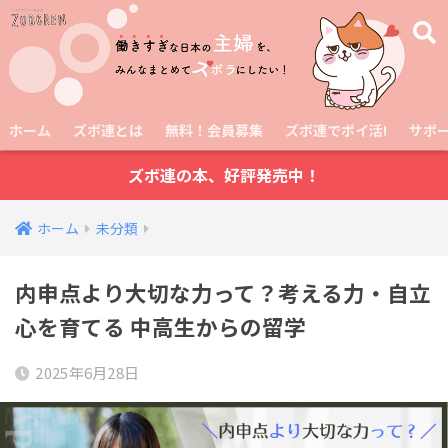
ホーム
ズボ連とは
無料！会員募集
ズボ連でポイ活!
サポ
ズボ連の本、好評発売中！
ホーム
未分類
内申点より大切な力って？考える力・自立
心を育てる 中高生からの留学
2025年6月28日