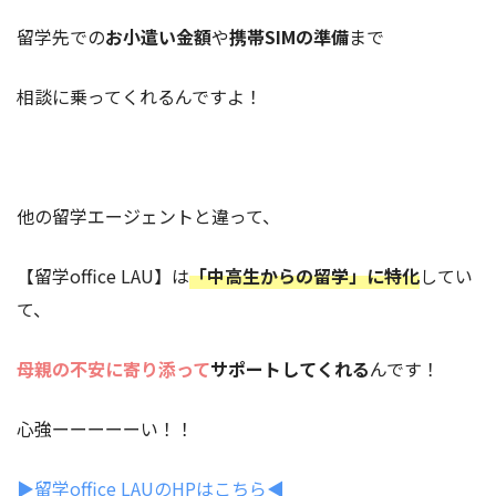
留学先での
お小遣い金額
や
携帯SIMの準備
まで
相談に乗ってくれるんですよ！
他の留学エージェントと違って、
【留学office LAU】は
「中高生からの留学」に特化
してい
て、
母親の不安に寄り添って
サポートしてくれる
んです！
心強ーーーーーい！！
▶︎留学office LAUのHPはこちら◀︎