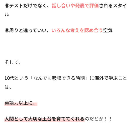
◉テストだけでなく、
話し合いや発表で評価
されるスタイ
ル
◉周りと違っていい、
いろんな考えを認め合う
空気
そして、
10代
という「なんでも吸収できる時期」に
海外で学ぶ
こと
は、
英語力以上に、
人間として大切な土台を育ててくれる
のだとか！！