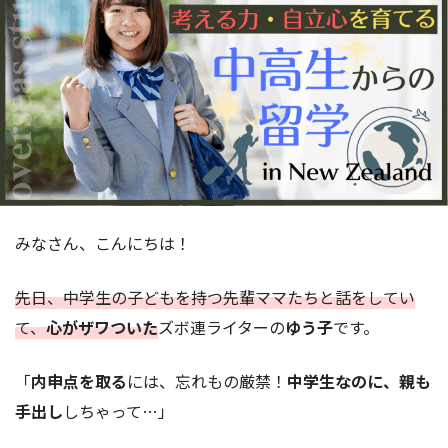
みなさん、こんにちは！
先日、中学生の子どもを持つ先輩ママたちと話をしてい
て、
心がザワついた
ズボ連ライターの
ゆう子
です。
「
内申点を取る
には、忘れもの厳禁！
中学生なのに、親も
手出し
しちゃって…」