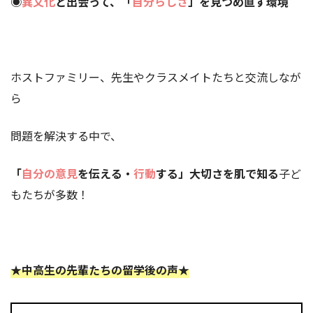
◉
異文化
と出会って、「
自分らしさ
」を見つめ直す環境
ホストファミリー、先生やクラスメイトたちと交流しなが
ら
問題を解決する中で、
「
自分の意見
を伝える・
行動
する」大切さを肌で知る
子ど
もたちが多数！
★中高生の先輩たちの留学後の声★