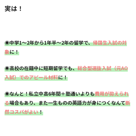
実は！
◉中学1〜2年から1年半〜2年の留学で、
帰国生入試の対
象
に！
◉高校の在籍中に短期留学でも、
総合型選抜入試（元AO
入試）でのアピール材料
に！
◉なんと！私立中高6年間＋塾通いよりも
費用が抑えられ
る
場合もあり、また一生ものの英語力が身につくなんて
断
然コスパがよい
！