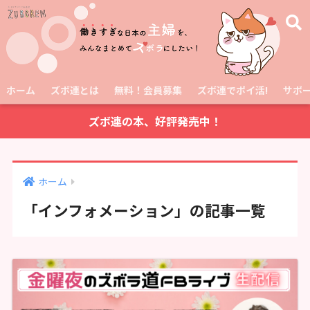
ホーム
ズボ連とは
無料！会員募集
ズボ連でポイ活!
サポ
ズボ連の本、好評発売中！
ホーム
「インフォメーション」の記事一覧