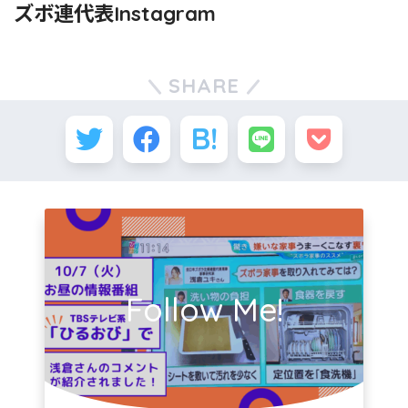
ズボ連代表Instagram
SHARE
Follow Me!