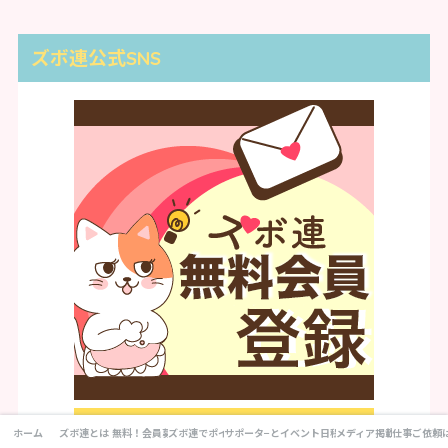
ズボ連公式SNS
ホーム
ズボ連とは
無料！会員募集
ズボ連でポイ活!
サポータ−とは？
イベント日程
メディア掲載
仕事ご依頼