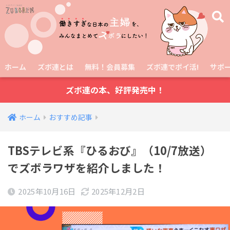
ホーム
ズボ連とは
無料！会員募集
ズボ連でポイ活!
サポ
ズボ連の本、好評発売中！
ホーム
おすすめ記事
TBSテレビ系『ひるおび』（10/7放送）
でズボラワザを紹介しました！
2025年10月16日
2025年12月2日